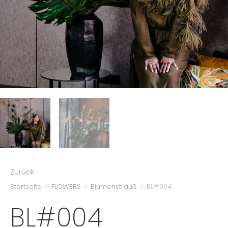
Zurück
Startseite
>
FLOWERS
>
Blumenstrauß
>
BL#004
BL#004