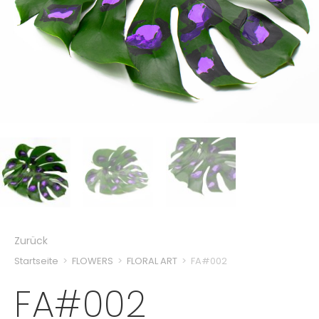
Zurück
Startseite
>
FLOWERS
>
FLORAL ART
>
FA#002
FA#002