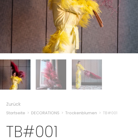
Zurück
Startseite
>
DECORATIONS
>
Trockenblumen
>
TB#001
TB#001